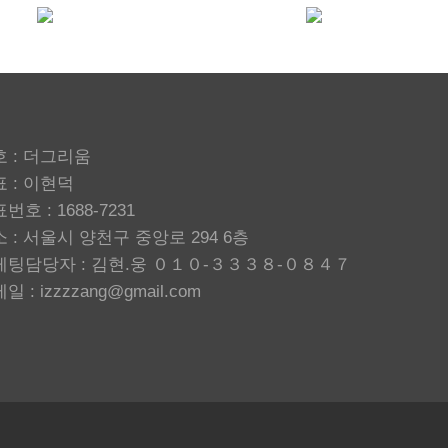
 : 더그리움
 : 이현덕
번호 : 1688-7231
 : 서울시 양천구 중앙로 294 6층
케팅담당자 : 김현.웅 ０１０-３３３８-０８４７
일 : izzzzang@gmail.com