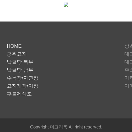
HOME
상호
공원묘지
대표
납골당 북부
대표
납골당 남부
주소
수목장/자연장
마
묘지개장/이장
이메
후불제상조
Copyright 더그리움 All right reserved.