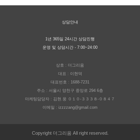
상담안내
1년 365일 24시간 상담진행
운영 및 상담시간 - 7:00~24:00
상호 : 더그리움
대표 : 이현덕
대표번호 : 1688-7231
주소 : 서울시 양천구 중앙로 294 6층
마케팅담당자 : 김현.웅 ０１０-３３３８-０８４７
이메일 : izzzzang@gmail.com
Copyright 더그리움 All right reserved.